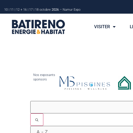
10 | 11 | 12 + 16 | 17 | 18 octobre
2026
– Namur Expo
VISITER
L
Nos exposants
sponsors
Filtres