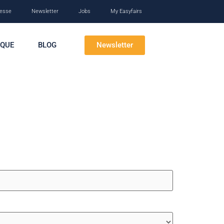
esse
Newsletter
Jobs
My Easyfairs
Newsletter
IQUE
BLOG