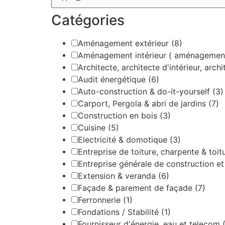
Catégories
Aménagement extérieur
(8)
Aménagement intérieur ( aménagemen
Architecte, architecte d'intérieur, arc
Audit énergétique
(6)
Auto-construction & do-it-yourself
(3)
Carport, Pergola & abri de jardins
(7)
Construction en bois
(3)
Cuisine
(5)
Electricité & domotique
(3)
Entreprise de toiture, charpente & toi
Entreprise générale de construction e
Extension & veranda
(6)
Façade & parement de façade
(7)
Ferronnerie
(1)
Fondations / Stabilité
(1)
Fournisseur d'énergie, eau et telecom