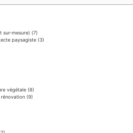
t sur-mesure)
(7)
hitecte paysagiste
(3)
ture végétale
(8)
t rénovation
(9)
(2)