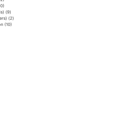
10)
is)
(9)
iers)
(2)
ion
(10)