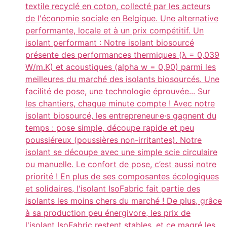
textile recyclé en coton, collecté par les acteurs
de l'économie sociale en Belgique. Une alternative
performante, locale et à un prix compétitif. Un
isolant performant : Notre isolant biosourcé
présente des performances thermiques (λ = 0,039
W/m.K) et acoustiques (alpha w = 0,90) parmi les
meilleures du marché des isolants biosourcés. Une
facilité de pose, une technologie éprouvée... Sur
les chantiers, chaque minute compte ! Avec notre
isolant biosourcé, les entrepreneur·e·s gagnent du
temps : pose simple, découpe rapide et peu
poussiéreux (poussières non-irritantes). Notre
isolant se découpe avec une simple scie circulaire
ou manuelle. Le confort de pose, c’est aussi notre
priorité ! En plus de ses composantes écologiques
et solidaires, l'isolant IsoFabric fait partie des
isolants les moins chers du marché ! De plus, grâce
à sa production peu énergivore, les prix de
l'isolant IsoFabric restent stables, et ce magré les