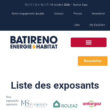
10 | 11 | 12 + 16 | 17 | 18 octobre
2026
– Namur Expo
Notre engagement durable
Contact
Presse
Newsletter
Jobs
My Easyfairs
Newsletter
Liste des exposants
Nos
exposants
sponsors