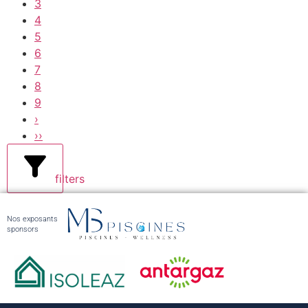
3
4
5
6
7
8
9
›
››
filters
Nos exposants
sponsors