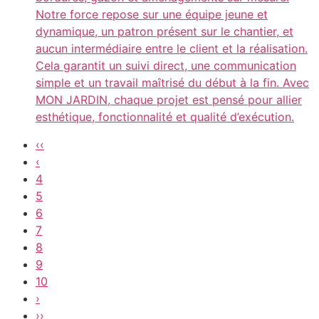
Notre force repose sur une équipe jeune et
dynamique, un patron présent sur le chantier, et
aucun intermédiaire entre le client et la réalisation.
Cela garantit un suivi direct, une communication
simple et un travail maîtrisé du début à la fin. Avec
MON JARDIN, chaque projet est pensé pour allier
esthétique, fonctionnalité et qualité d’exécution.
‹‹
‹
4
5
6
7
8
9
10
›
››