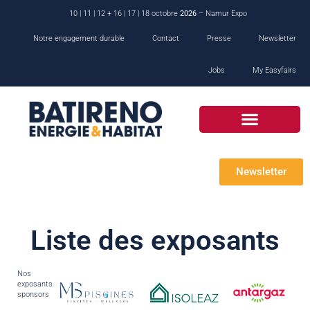
10 | 11 | 12 + 16 | 17 | 18 octobre
2026
– Namur Expo
Notre engagement durable
Contact
Presse
Newsletter
Jobs
My Easyfairs
Newsletter
Liste des exposants
Nos
exposants
sponsors