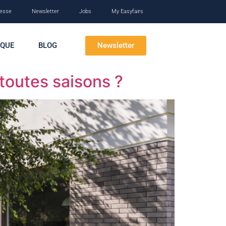
esse
Newsletter
Jobs
My Easyfairs
Newsletter
IQUE
BLOG
toutes saisons ?