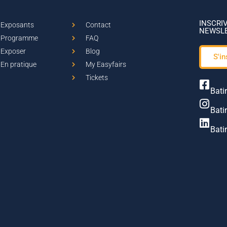
INSCRI
Exposants
Contact
NEWSL
Programme
FAQ
Exposer
Blog
S'in
En pratique
My Easyfairs
Tickets
Bati
Bati
Bati