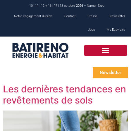
10 | 11 | 12 + 16 | 17 | 18 octobre
2026
– Namur Expo
Notre engagement durable
Contact
Presse
Newsletter
Jobs
My Easyfairs
Newsletter
Les dernières tendances en
revêtements de sols