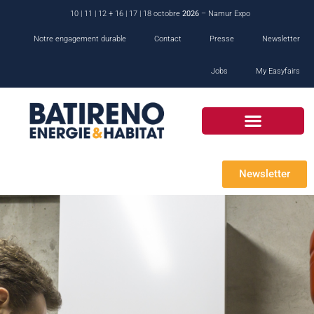
10 | 11 | 12 + 16 | 17 | 18 octobre
2026
– Namur Expo
Notre engagement durable
Contact
Presse
Newsletter
Jobs
My Easyfairs
Newsletter