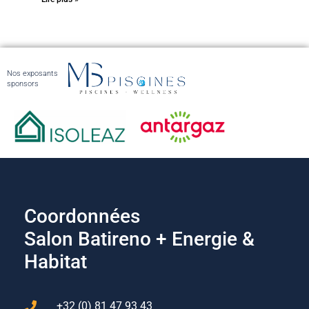
Nos exposants
sponsors
Coordonnées
Salon Batireno + Energie &
Habitat
+32 (0) 81 47 93 43