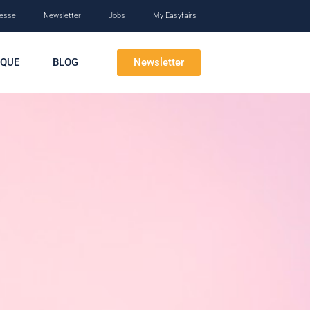
esse
Newsletter
Jobs
My Easyfairs
Newsletter
IQUE
BLOG