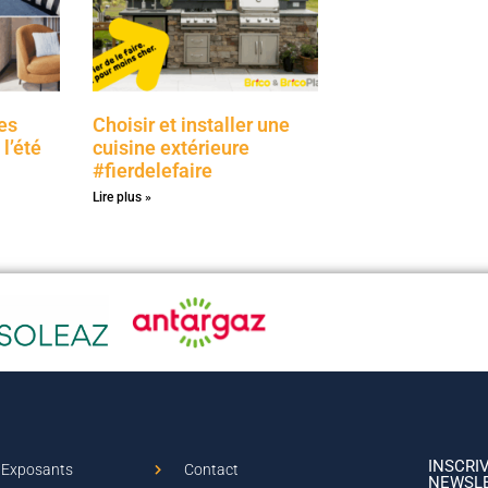
es
Choisir et installer une
l’été
cuisine extérieure
#fierdelefaire
Lire plus »
INSCRI
Exposants
Contact
NEWSL