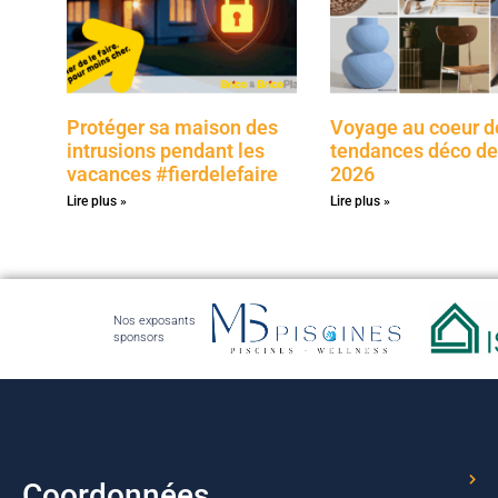
Protéger sa maison des
Voyage au coeur d
intrusions pendant les
tendances déco de 
vacances #fierdelefaire
2026
Lire plus »
Lire plus »
Nos exposants
sponsors
Coordonnées