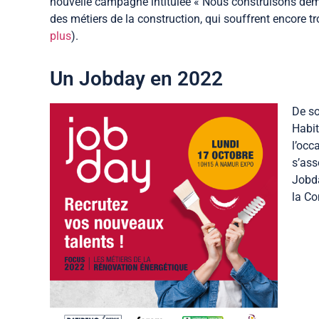
nouvelle campagne intitulée « Nous construisons demai
des métiers de la construction, qui souffrent encore tr
plus
).
Un Jobday en 2022
De so
Habit
l’occ
s’ass
Jobda
la Co