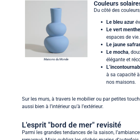
Couleurs solaire
Du côté des couleurs,
Le bleu azur
év
Le vert menth
espaces de vie.
Le jaune safra
Le mocha
, dou
élégante et réc
Maisons du Monde
L’incontournab
à sa capacité à 
nos maisons.
Sur les murs, à travers le mobilier ou par petites touch
aussi bien à l’intérieur qu’à l’extérieur.
L'esprit "bord de mer" revisité
Parmi les grandes tendances de la saison, l’ambiance
remarqué. Mais oubliez les clichés marins d’autrefois 