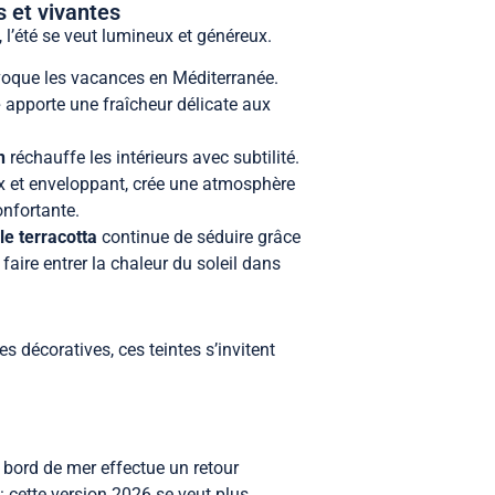
s et vivantes
 l’été se veut lumineux et généreux.
oque les vacances en Méditerranée.
e
apporte une fraîcheur délicate aux
n
réchauffe les intérieurs avec subtilité.
x et enveloppant, crée une atmosphère
onfortante.
le terracotta
continue de séduire grâce
faire entrer la chaleur du soleil dans
es décoratives, ces teintes s’invitent
 bord de mer effectue un retour
: cette version 2026 se veut plus