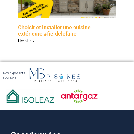
Choisir et installer une cuisine
extérieure #fierdelefaire
Lire plus »
Nos exposants
sponsors