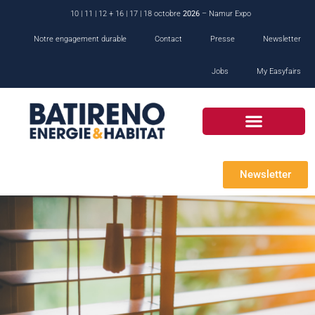
10 | 11 | 12 + 16 | 17 | 18 octobre
2026
– Namur Expo
Notre engagement durable
Contact
Presse
Newsletter
Jobs
My Easyfairs
Newsletter