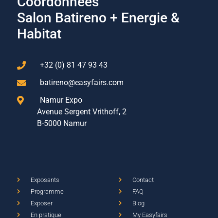
Coordonnées
Salon Batireno + Energie &
Habitat
+32 (0) 81 47 93 43
batireno@easyfairs.com
Namur Expo
Avenue Sergent Vrithoff, 2
B-5000 Namur
Exposants
Contact
Programme
FAQ
Exposer
Blog
En pratique
My Easyfairs