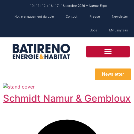
10 | 11 | 12 + 16 | 17 | 18 octobre
2026
– Namur Expo
Notre engagement durable
Contact
Presse
Newsletter
Jobs
My Easyfairs
Newsletter
Schmidt Namur & Gembloux