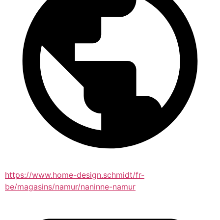
https://www.home-design.schmidt/fr-
be/magasins/namur/naninne-namur