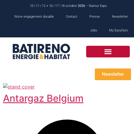
10 | 11 | 12 + 16 | 17 | 18 octobre
2026
– Namur Expo
Notre engagement durable
Contact
Presse
Newsletter
Jobs
My Easyfairs
Newsletter
Antargaz Belgium