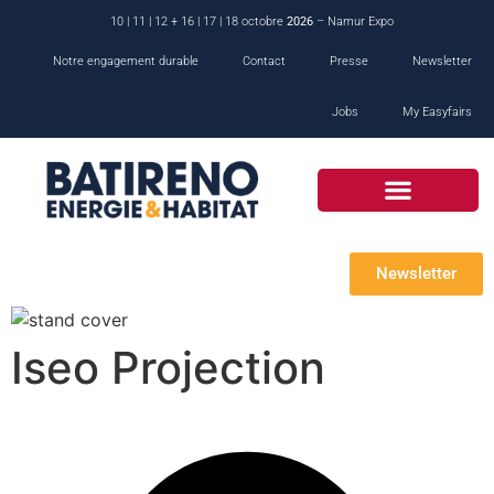
10 | 11 | 12 + 16 | 17 | 18 octobre
2026
– Namur Expo
Notre engagement durable
Contact
Presse
Newsletter
Jobs
My Easyfairs
Newsletter
Iseo Projection