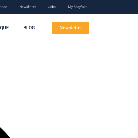
esse
Newsletter
Jobs
My Easyfairs
Newsletter
IQUE
BLOG